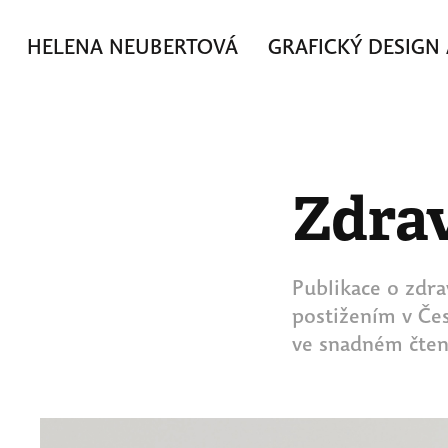
HELENA NEUBERTOVÁ     GRAFICKÝ DESIGN 
Zdrav
Publikace o zdr
postižením v Čes
ve snadném čten